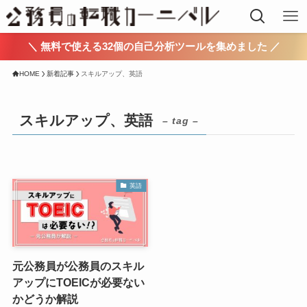
＼ 無料で使える32個の自己分析ツールを集めました ／
HOME
新着記事
スキルアップ、英語
スキルアップ、英語
– tag –
英語
元公務員が公務員のスキル
アップにTOEICが必要ない
かどうか解説