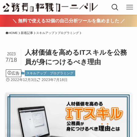
＼ 無料で使える32個の自己分析ツールを集めました ／
HOME
新着記事
スキルアップ
プログラミング
人材価値を高めるITスキルを公務
2023
7/18
員が身につけるべき理由
広告
スキルアップ
プログラミング
2022年12月3日
2023年7月18日