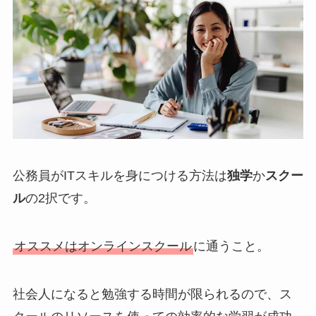
公務員がITスキルを身につける方法は
独学
か
スクー
ル
の2択です。
オススメはオンラインスクール
に通うこと。
社会人になると勉強する時間が限られるので、ス