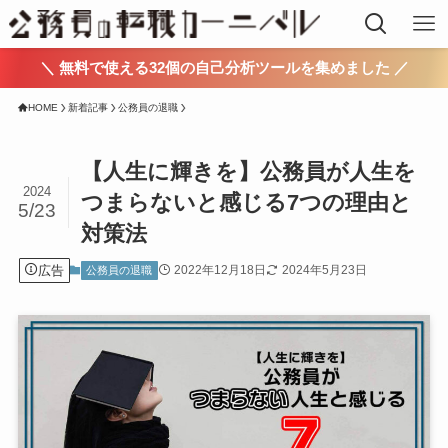
＼ 無料で使える32個の自己分析ツールを集めました ／
HOME
新着記事
公務員の退職
【人生に輝きを】公務員が人生を
2024
つまらないと感じる7つの理由と
5/23
対策法
広告
2022年12月18日
2024年5月23日
公務員の退職